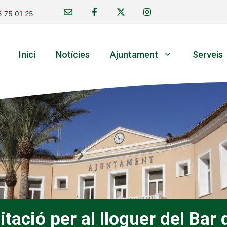
 75 01 25
Inici
Notícies
Ajuntament
Serveis
itació per al lloguer del Bar 