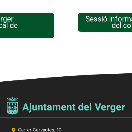
rger
Sessió informa
cal de
del c
Carrer Cervantes, 10