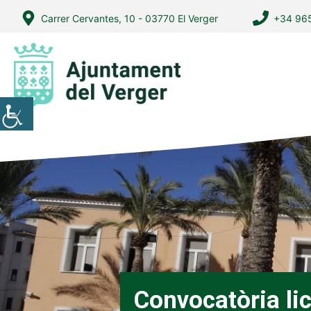
Vés
Carrer Cervantes, 10 - 03770 El Verger
+34 965
al
contingut
Convocatòria lic