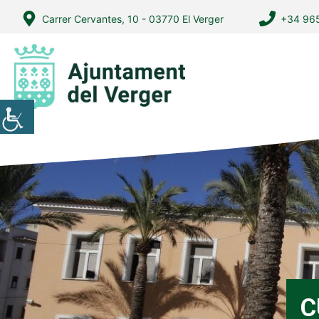
Vés
Carrer Cervantes, 10 - 03770 El Verger
+34 965
al
contingut
C