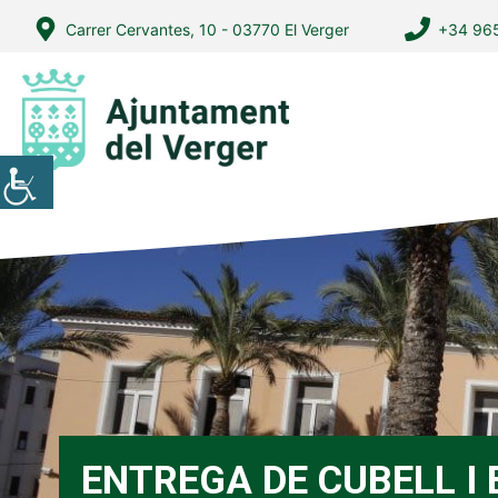
Vés
Carrer Cervantes, 10 - 03770 El Verger
+34 965
al
contingut
ENTREGA DE CUBELL I