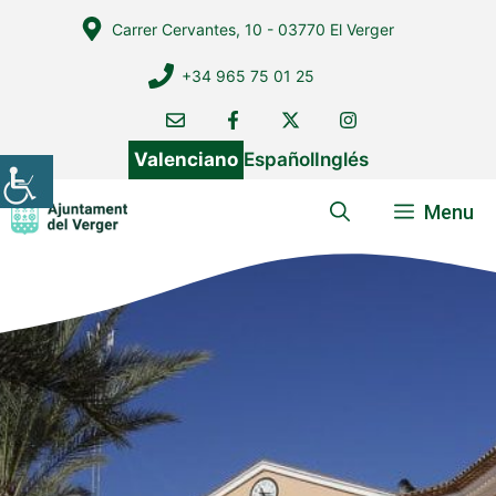
Vés
Carrer Cervantes, 10 - 03770 El Verger
al
contingut
+34 965 75 01 25
Valenciano
Español
Inglés
Menu