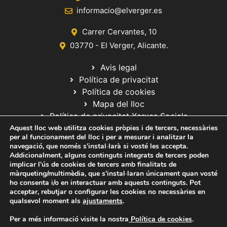
informacio@elverger.es
Carrer Cervantes, 10
03770 - El Verger, Alicante.
Avis legal
Política de privacitat
Política de cookies
Mapa del lloc
Política de privacitat Xarxes Socials
Aquest lloc web utilitza cookies pròpies i de tercers, necessàries
per al funcionament del lloc i per a mesurar i analitzar la
navegació, que només s'instal·larà si vosté les accepta.
Addicionalment, alguns continguts integrats de tercers poden
implicar l'ús de cookies de tercers amb finalitats de
màrqueting/multimèdia, que s'instal·laran únicament quan vosté
ho consenta i/o en interactuar amb aquests continguts. Pot
© 2020 Web desarrollada por el Servicio de Informática de Diputación
acceptar, rebutjar o configurar les cookies no necessàries en
de Alicante
qualsevol moment als
ajustaments
.
Per a més informació visite la nostra
Política de cookies
.