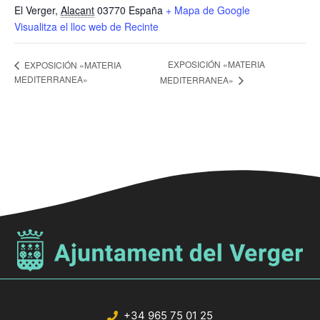
El Verger
,
Alacant
03770
España
+ Mapa de Google
Visualitza el lloc web de Recinte
EXPOSICIÓN «MATERIA
EXPOSICIÓN «MATERIA
MEDITERRANEA»
MEDITERRANEA»
+34 965 75 01 25