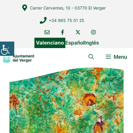
Vés
Carrer Cervantes, 10 - 03770 El Verger
al
contingut
+34 965 75 01 25
Valenciano
Español
Inglés
Menu