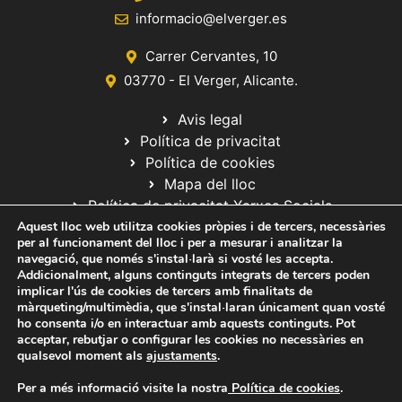
informacio@elverger.es
Carrer Cervantes, 10
03770 - El Verger, Alicante.
Avis legal
Política de privacitat
Política de cookies
Mapa del lloc
Política de privacitat Xarxes Socials
Aquest lloc web utilitza cookies pròpies i de tercers, necessàries
per al funcionament del lloc i per a mesurar i analitzar la
navegació, que només s'instal·larà si vosté les accepta.
Addicionalment, alguns continguts integrats de tercers poden
implicar l'ús de cookies de tercers amb finalitats de
màrqueting/multimèdia, que s'instal·laran únicament quan vosté
ho consenta i/o en interactuar amb aquests continguts. Pot
© 2020 Web desarrollada por el Servicio de Informática de Diputación
acceptar, rebutjar o configurar les cookies no necessàries en
de Alicante
qualsevol moment als
ajustaments
.
Per a més informació visite la nostra
Política de cookies
.