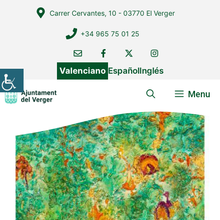
Vés
Carrer Cervantes, 10 - 03770 El Verger
al
contingut
+34 965 75 01 25
Valenciano
Español
Inglés
Menu