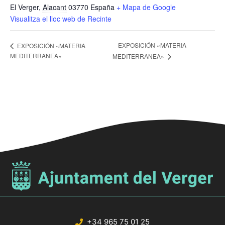
El Verger
,
Alacant
03770
España
+ Mapa de Google
Visualitza el lloc web de Recinte
EXPOSICIÓN «MATERIA
EXPOSICIÓN «MATERIA
MEDITERRANEA»
MEDITERRANEA»
+34 965 75 01 25