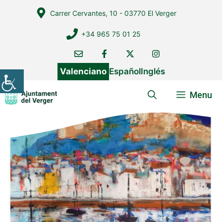
Vés
Carrer Cervantes, 10 - 03770 El Verger
al
contingut
+34 965 75 01 25
Valenciano
Español
Inglés
Menu