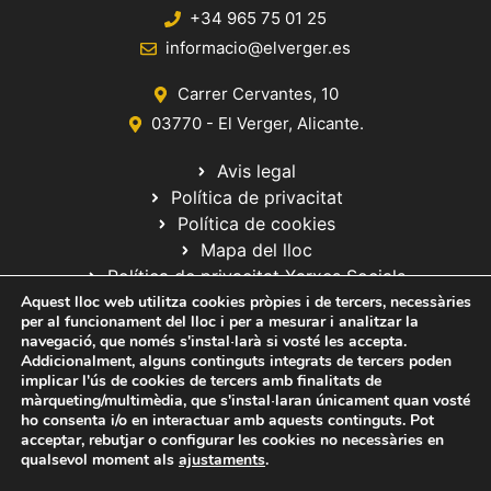
+34 965 75 01 25
informacio@elverger.es
Carrer Cervantes, 10
03770 - El Verger, Alicante.
Avis legal
Política de privacitat
Política de cookies
Mapa del lloc
Política de privacitat Xarxes Socials
Aquest lloc web utilitza cookies pròpies i de tercers, necessàries
per al funcionament del lloc i per a mesurar i analitzar la
navegació, que només s'instal·larà si vosté les accepta.
Addicionalment, alguns continguts integrats de tercers poden
implicar l'ús de cookies de tercers amb finalitats de
màrqueting/multimèdia, que s'instal·laran únicament quan vosté
ho consenta i/o en interactuar amb aquests continguts. Pot
© 2020 Web desarrollada por el Servicio de Informática de Diputación
acceptar, rebutjar o configurar les cookies no necessàries en
de Alicante
qualsevol moment als
ajustaments
.