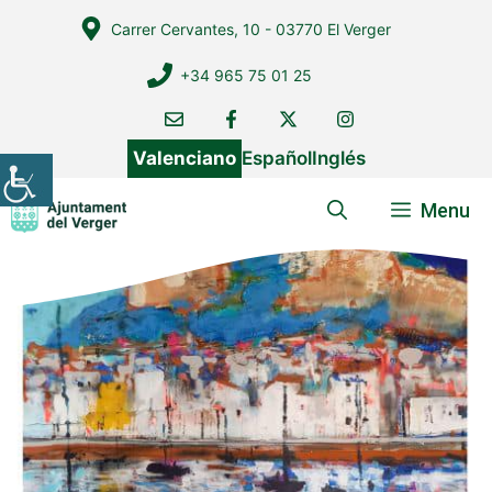
Vés
Carrer Cervantes, 10 - 03770 El Verger
al
contingut
+34 965 75 01 25
Valenciano
Español
Inglés
Menu