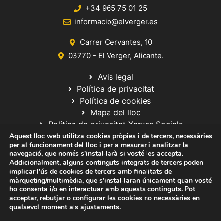
+34 965 75 01 25
informacio@elverger.es
Carrer Cervantes, 10
03770 - El Verger, Alicante.
Avis legal
Política de privacitat
Política de cookies
Mapa del lloc
Política de privacitat Xarxes Socials
Aquest lloc web utilitza cookies pròpies i de tercers, necessàries
per al funcionament del lloc i per a mesurar i analitzar la
navegació, que només s'instal·larà si vosté les accepta.
Addicionalment, alguns continguts integrats de tercers poden
implicar l'ús de cookies de tercers amb finalitats de
màrqueting/multimèdia, que s'instal·laran únicament quan vosté
ho consenta i/o en interactuar amb aquests continguts. Pot
© 2020 Web desarrollada por el Servicio de Informática de Diputación
acceptar, rebutjar o configurar les cookies no necessàries en
de Alicante
qualsevol moment als
ajustaments
.