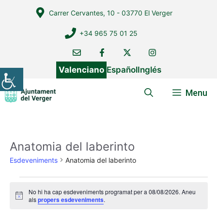
Vés
Carrer Cervantes, 10 - 03770 El Verger
al
contingut
+34 965 75 01 25
Valenciano
Español
Inglés
Menu
Anatomia del laberinto
Esdeveniments
Anatomia del laberinto
Esdeveniments
No hi ha cap esdeveniments programat per a 08/08/2026. Aneu
del
A
als
propers esdeveniments
.
v
08/08/2026
í