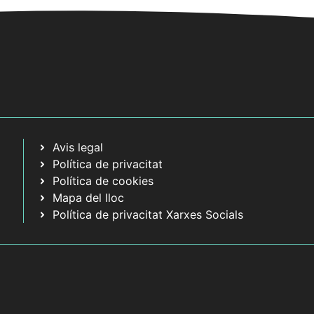
a
c
i
o
n
s
E
s
Avis legal
d
Política de privacitat
e
Política de cookies
v
Mapa del lloc
e
Política de privacitat Xarxes Socials
n
i
m
e
n