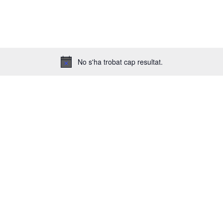
No s'ha trobat cap resultat.
A
v
í
s