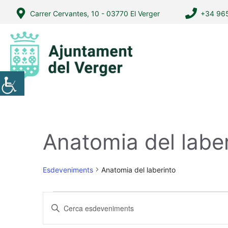
Vés
Carrer Cervantes, 10 - 03770 El Verger
+34 965
al
contingut
Anatomia del labe
Esdeveniments
Anatomia del laberinto
Esdeveniments
N
I
a
n