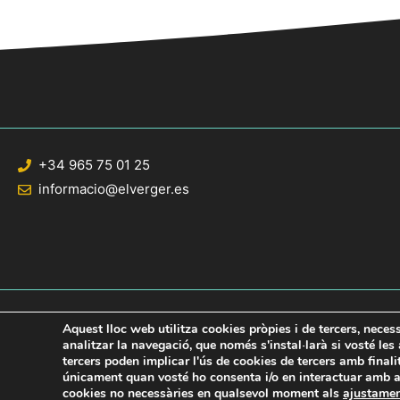
u
.
+34 965 75 01 25
informacio@elverger.es
Aquest lloc web utilitza cookies pròpies i de tercers, neces
analitzar la navegació, que només s'instal·larà si vosté le
tercers poden implicar l'ús de cookies de tercers amb final
© 2020 Web desarrollada por el Servicio de Informática de Diputación de Al
únicament quan vosté ho consenta i/o en interactuar amb aq
cookies no necessàries en qualsevol moment als
ajustame