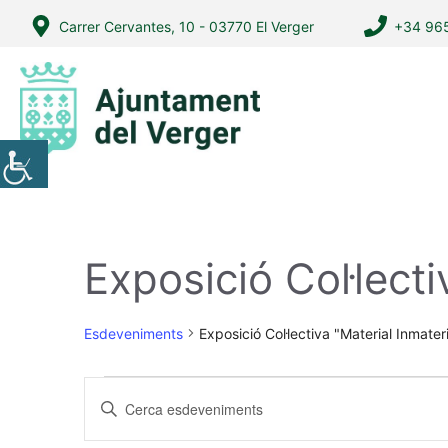
Vés
Carrer Cervantes, 10 - 03770 El Verger
+34 965
al
contingut
Exposició Col·lecti
Esdeveniments
Exposició Col·lectiva "Material Inmateri
Esdeveniments
N
I
a
n