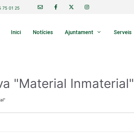
 75 01 25
Inici
Notícies
Ajuntament
Serveis
va "Material Inmaterial"
al"