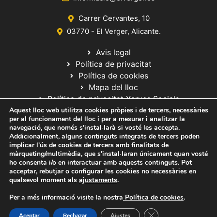
i
e
m
Carrer Cervantes, 10
n
e
03770 - El Verger, Alicante.
i
n
Avis legal
m
t
Política de privacitat
e
Política de cookies
n
Mapa del lloc
t
Política de privacitat Xarxes Socials
Aquest lloc web utilitza cookies pròpies i de tercers, necessàries
s
per al funcionament del lloc i per a mesurar i analitzar la
navegació, que només s'instal·larà si vosté les accepta.
Addicionalment, alguns continguts integrats de tercers poden
implicar l'ús de cookies de tercers amb finalitats de
màrqueting/multimèdia, que s'instal·laran únicament quan vosté
ho consenta i/o en interactuar amb aquests continguts. Pot
© 2020 Web desarrollada por el Servicio de Informática de Diputación
acceptar, rebutjar o configurar les cookies no necessàries en
de Alicante
qualsevol moment als
ajustaments
.
Per a més informació visite la nostra
Política de cookies
.
Tanca el bàner de ga
Aceptar
Rechazar
Ajustes