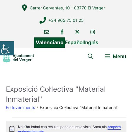
Vés
Carrer Cervantes, 10 - 03770 El Verger
al
contingut
+34 965 75 01 25
Valenciano
Español
Inglés
Menu
Exposició Col·lectiva "Material
Inmaterial"
Esdeveniments
Exposició Col·lectiva "Material Inmaterial"
Esdeveniments
No s'ha trobat cap resultat per a aquesta vista. Aneu als
propers
A
esdeveniments
.