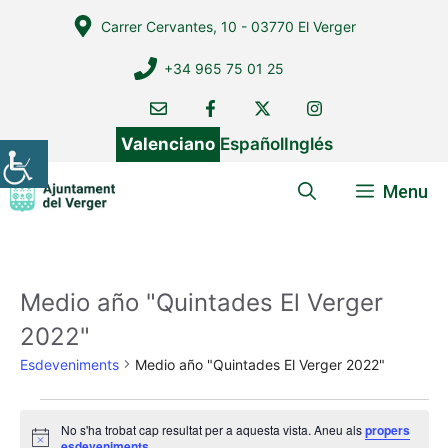
Vés
Carrer Cervantes, 10 - 03770 El Verger
al
contingut
+34 965 75 01 25
Valenciano
Español
Inglés
Menu
Medio año "Quintades El Verger
2022"
Esdeveniments
Medio año "Quintades El Verger 2022"
Esdeveniments
No s'ha trobat cap resultat per a aquesta vista. Aneu als
propers
A
esdeveniments
.