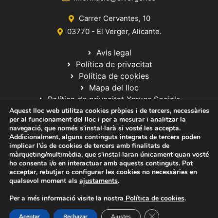
i
e
m
Carrer Cervantes, 10
n
e
03770 - El Verger, Alicante.
i
n
Avis legal
m
t
Política de privacitat
e
Política de cookies
n
Mapa del lloc
t
Política de privacitat Xarxes Socials
Aquest lloc web utilitza cookies pròpies i de tercers, necessàries
s
per al funcionament del lloc i per a mesurar i analitzar la
navegació, que només s'instal·larà si vosté les accepta.
Addicionalment, alguns continguts integrats de tercers poden
implicar l'ús de cookies de tercers amb finalitats de
màrqueting/multimèdia, que s'instal·laran únicament quan vosté
ho consenta i/o en interactuar amb aquests continguts. Pot
© 2020 Web desarrollada por el Servicio de Informática de Diputación
acceptar, rebutjar o configurar les cookies no necessàries en
de Alicante
qualsevol moment als
ajustaments
.
Per a més informació visite la nostra
Política de cookies
.
Tanca el bàner de ga
Aceptar
Rechazar
Ajustes