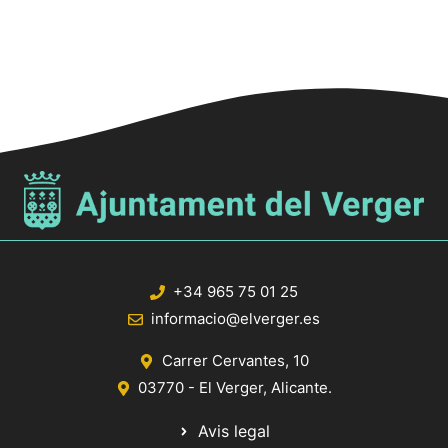
17:00
n
t
18:00
s
19:00
20:00
21:00
22:00
+34 965 75 01 25
23:00
informacio@elverger.es
:00
Carrer Cervantes, 10
03770 - El Verger, Alicante.
Avis legal