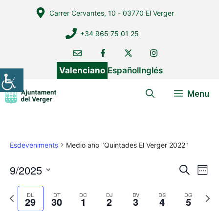
Vés
Carrer Cervantes, 10 - 03770 El Verger
al
contingut
+34 965 75 01 25
Valenciano
Español
Inglés
Menu
Esdeveniments
Medio año "Quintades El Verger 2022"
9/2025
N
N
C
W
e
a
a
S
e
r
v
e
P
N
e
DL
DT
DC
DJ
DV
DS
DG
v
c
29
30
1
2
3
4
5
k
e
r
e
l
a
e
e
x