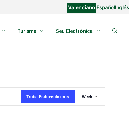
Valenciano
Español
Inglés
Turisme
Seu Electrònica
N
Troba Esdeveniments
Week
a
v
e
g
a