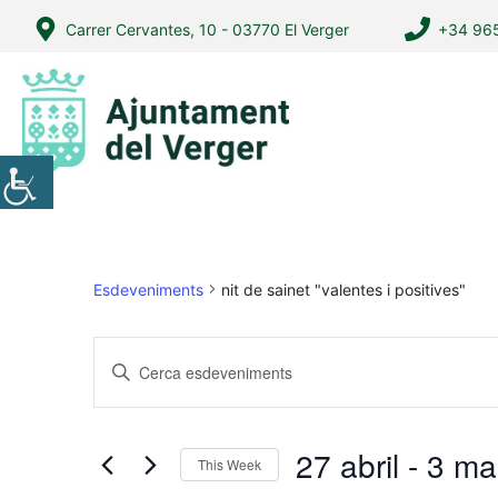
Vés
Carrer Cervantes, 10 - 03770 El Verger
+34 965
al
contingut
Esdeveniments
nit de sainet "valentes i positives"
N
I
a
n
v
t
r
e
27 abril
 - 
3 ma
This Week
o
g