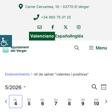
Vés
Carrer Cervantes, 10 - 03770 El Verger
al
contingut
+34 965 75 01 25
Valenciano
Español
Inglés
Menu
Esdeveniments
nit de sainet "valentes i positives"
5/2026
N
N
C
W
e
a
a
S
e
r
v
e
P
N
e
DL
DT
DC
DJ
DV
DS
DG
v
c
4
5
6
7
8
9
10
k
e
r
e
l
a
e
e
x