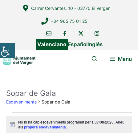
Vés
Carrer Cervantes, 10 - 03770 El Verger
al
contingut
+34 965 75 01 25
Valenciano
Español
Inglés
Menu
Sopar de Gala
Esdeveniments
Sopar de Gala
Esdeveniments
No hi ha cap esdeveniments programat per a 07/08/2026. Aneu
del
A
als
propers esdeveniments
.
v
07/08/2026
í