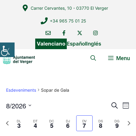
Vés
Carrer Cervantes, 10 - 03770 El Verger
al
contingut
+34 965 75 01 25
Valenciano
Español
Inglés
Menu
Esdeveniments
Sopar de Gala
8/2026
N
N
C
W
e
a
a
S
e
r
v
e
P
N
e
DL
DT
DC
DJ
DV
DS
DG
v
c
3
4
5
6
7
8
9
k
e
r
e
l
a
e
e
x