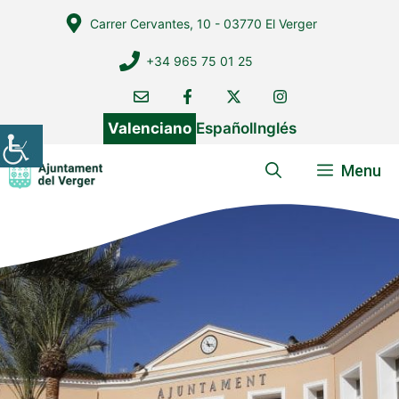
Vés
Carrer Cervantes, 10 - 03770 El Verger
al
contingut
+34 965 75 01 25
Valenciano
Español
Inglés
Menu