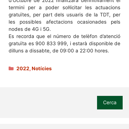
d’Octubre de 2022 finalitzarà definitivament el
termini per a poder sol·licitar les actuacions
gratuïtes, per part dels usuaris de la TDT, per
les possibles afectacions ocasionades pels
nodes de 4G i 5G.
Es recorda que el número de telèfon d’atenció
gratuïta es 900 833 999, i estarà disponible de
dilluns a dissabte, de 09:00 a 22:00 hores.
Categories
2022
,
Notícies
Cerca