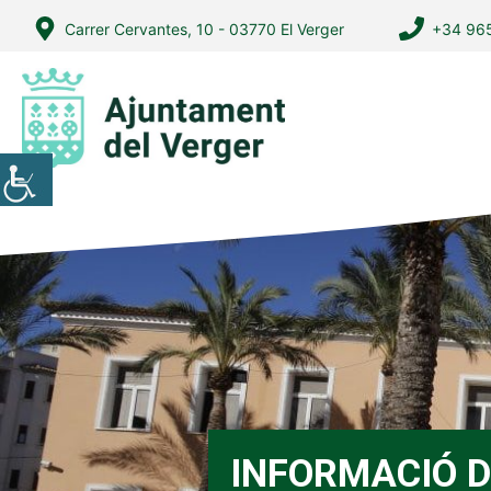
Vés
Carrer Cervantes, 10 - 03770 El Verger
+34 965
al
contingut
INFORMACIÓ D