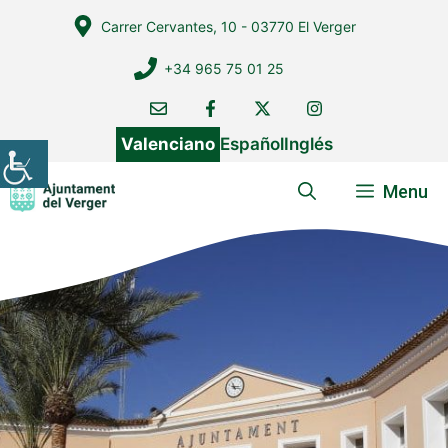
Vés
Carrer Cervantes, 10 - 03770 El Verger
al
contingut
+34 965 75 01 25
Valenciano
Español
Inglés
Menu