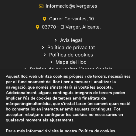
informacio@elverger.es
Carrer Cervantes, 10
03770 - El Verger, Alicante.
Avis legal
Política de privacitat
Política de cookies
Mapa del lloc
Política de privacitat Xarxes Socials
Aquest lloc web utilitza cookies pròpies i de tercers, necessàries
per al funcionament del lloc i per a mesurar i analitzar la
navegació, que només s'instal·larà si vosté les accepta.
Addicionalment, alguns continguts integrats de tercers poden
implicar l'ús de cookies de tercers amb finalitats de
màrqueting/multimèdia, que s'instal·laran únicament quan vosté
ho consenta i/o en interactuar amb aquests continguts. Pot
© 2020 Web desarrollada por el Servicio de Informática de Diputación
acceptar, rebutjar o configurar les cookies no necessàries en
de Alicante
qualsevol moment als
ajustaments
.
Per a més informació visite la nostra
Política de cookies
.