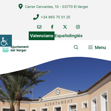
Vés
Carrer Cervantes, 10 - 03770 El Verger
al
contingut
+34 965 75 01 25
Valenciano
Español
Inglés
Menu