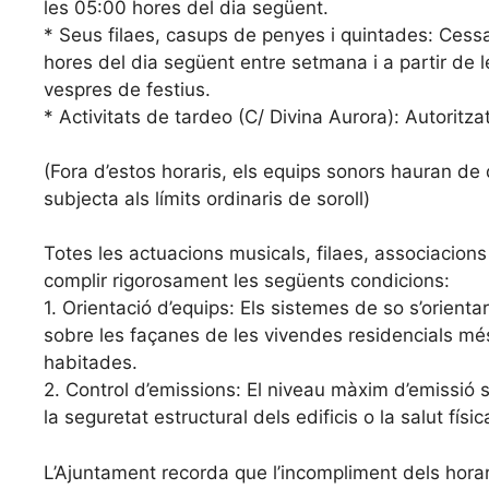
les 05:00 hores del dia següent.
* Seus filaes, casups de penyes i quintades: Cessar
hores del dia següent entre setmana i a partir de l
vespres de festius.
* Activitats de tardeo (C/ Divina Aurora): Autoritza
(Fora d’estos horaris, els equips sonors hauran de
subjecta als límits ordinaris de soroll)
Totes les actuacions musicals, filaes, associacions 
complir rigorosament les següents condicions:
1. Orientació d’equips: Els sistemes de so s’orient
sobre les façanes de les vivendes residencials més
habitades.
2. Control d’emissions: El niveau màxim d’emissió s
la seguretat estructural dels edificis o la salut fí
L’Ajuntament recorda que l’incompliment dels hora