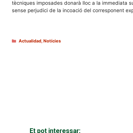
tècniques imposades donarà lloc a la immediata sus
sense perjudici de la incoació del corresponent ex
Categories
Actualidad
,
Notícies
Et pot interessar: