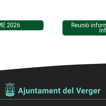
ME 2026
Reunió infor
in