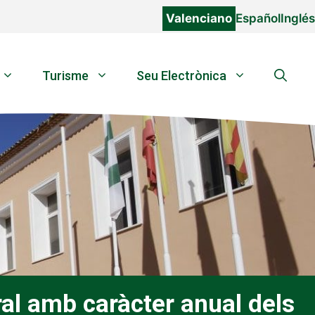
Valenciano
Español
Inglés
Turisme
Seu Electrònica
al amb caràcter anual dels