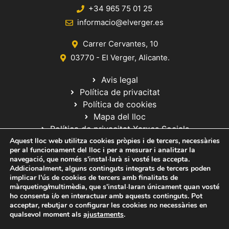
+34 965 75 01 25
informacio@elverger.es
Carrer Cervantes, 10
03770 - El Verger, Alicante.
Avis legal
Política de privacitat
Política de cookies
Mapa del lloc
Política de privacitat Xarxes Socials
Aquest lloc web utilitza cookies pròpies i de tercers, necessàries
per al funcionament del lloc i per a mesurar i analitzar la
navegació, que només s'instal·larà si vosté les accepta.
Addicionalment, alguns continguts integrats de tercers poden
implicar l'ús de cookies de tercers amb finalitats de
màrqueting/multimèdia, que s'instal·laran únicament quan vosté
ho consenta i/o en interactuar amb aquests continguts. Pot
© 2020 Web desarrollada por el Servicio de Informática de Diputación
acceptar, rebutjar o configurar les cookies no necessàries en
de Alicante
qualsevol moment als
ajustaments
.