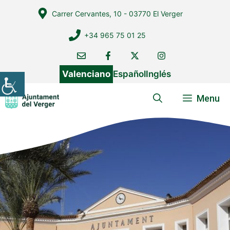
Vés
Carrer Cervantes, 10 - 03770 El Verger
al
contingut
+34 965 75 01 25
Valenciano
Español
Inglés
Menu