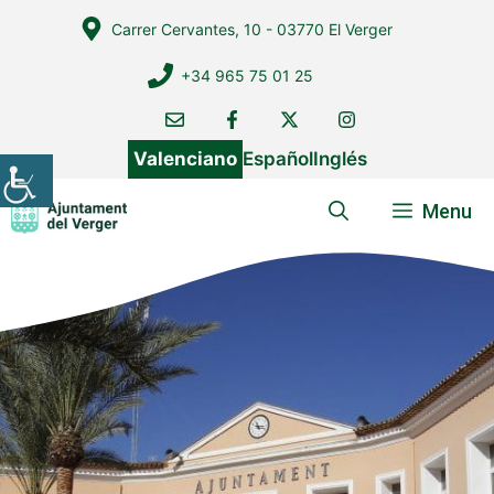
Vés
Carrer Cervantes, 10 - 03770 El Verger
al
contingut
+34 965 75 01 25
Valenciano
Español
Inglés
Menu