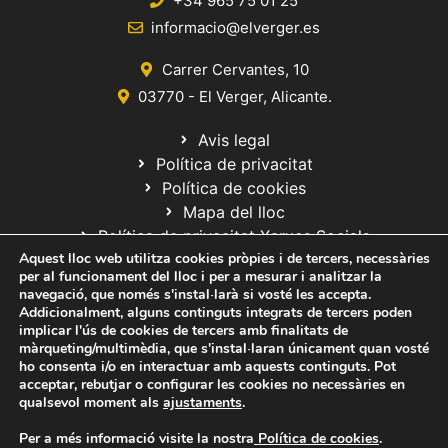
+34 965 75 01 25
informacio@elverger.es
Carrer Cervantes, 10
03770 - El Verger, Alicante.
Avis legal
Política de privacitat
Política de cookies
Mapa del lloc
Política de privacitat Xarxes Socials
Aquest lloc web utilitza cookies pròpies i de tercers, necessàries
per al funcionament del lloc i per a mesurar i analitzar la
navegació, que només s'instal·larà si vosté les accepta.
Addicionalment, alguns continguts integrats de tercers poden
implicar l'ús de cookies de tercers amb finalitats de
màrqueting/multimèdia, que s'instal·laran únicament quan vosté
ho consenta i/o en interactuar amb aquests continguts. Pot
© 2020 Web desarrollada por el Servicio de Informática de Diputación
acceptar, rebutjar o configurar les cookies no necessàries en
de Alicante
qualsevol moment als
ajustaments
.
Per a més informació visite la nostra
Política de cookies
.