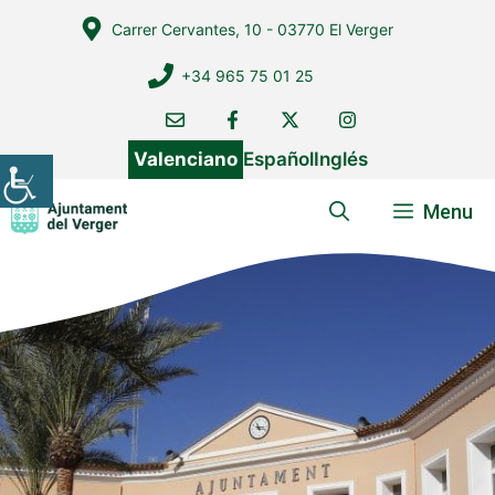
Vés
Carrer Cervantes, 10 - 03770 El Verger
al
contingut
+34 965 75 01 25
Valenciano
Español
Inglés
Menu