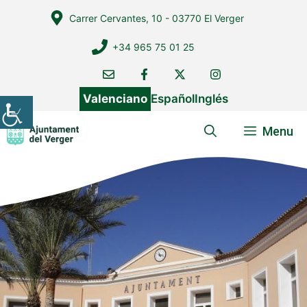
Vés
Carrer Cervantes, 10 - 03770 El Verger
al
contingut
+34 965 75 01 25
Valenciano
Español
Inglés
Menu