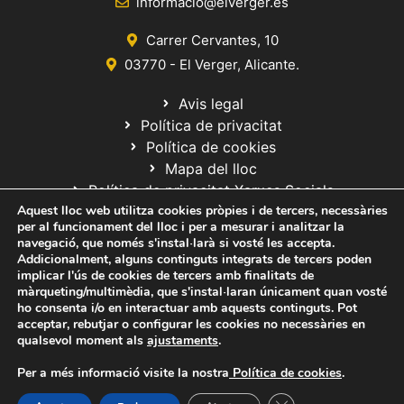
informacio@elverger.es
Carrer Cervantes, 10
03770 - El Verger, Alicante.
Avis legal
Política de privacitat
Política de cookies
Mapa del lloc
Política de privacitat Xarxes Socials
Aquest lloc web utilitza cookies pròpies i de tercers, necessàries
per al funcionament del lloc i per a mesurar i analitzar la
navegació, que només s'instal·larà si vosté les accepta.
Addicionalment, alguns continguts integrats de tercers poden
implicar l'ús de cookies de tercers amb finalitats de
màrqueting/multimèdia, que s'instal·laran únicament quan vosté
ho consenta i/o en interactuar amb aquests continguts. Pot
© 2020 Web desarrollada por el Servicio de Informática de Diputación
acceptar, rebutjar o configurar les cookies no necessàries en
de Alicante
qualsevol moment als
ajustaments
.
Per a més informació visite la nostra
Política de cookies
.
Tanca el bàner de ga