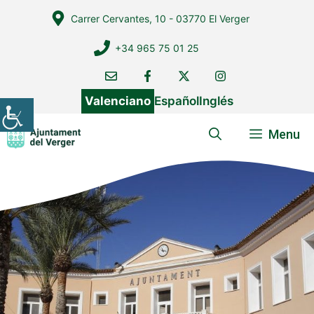
Vés
Carrer Cervantes, 10 - 03770 El Verger
al
contingut
+34 965 75 01 25
Valenciano
Español
Inglés
Menu