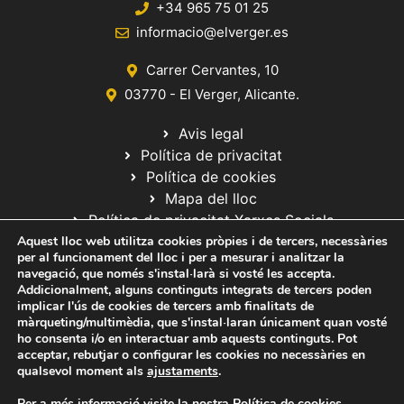
+34 965 75 01 25
informacio@elverger.es
Carrer Cervantes, 10
03770 - El Verger, Alicante.
Avis legal
Política de privacitat
Política de cookies
Mapa del lloc
Política de privacitat Xarxes Socials
Aquest lloc web utilitza cookies pròpies i de tercers, necessàries
per al funcionament del lloc i per a mesurar i analitzar la
navegació, que només s'instal·larà si vosté les accepta.
Addicionalment, alguns continguts integrats de tercers poden
implicar l'ús de cookies de tercers amb finalitats de
màrqueting/multimèdia, que s'instal·laran únicament quan vosté
ho consenta i/o en interactuar amb aquests continguts. Pot
© 2020 Web desarrollada por el Servicio de Informática de Diputación
acceptar, rebutjar o configurar les cookies no necessàries en
de Alicante
qualsevol moment als
ajustaments
.
Per a més informació visite la nostra
Política de cookies
.