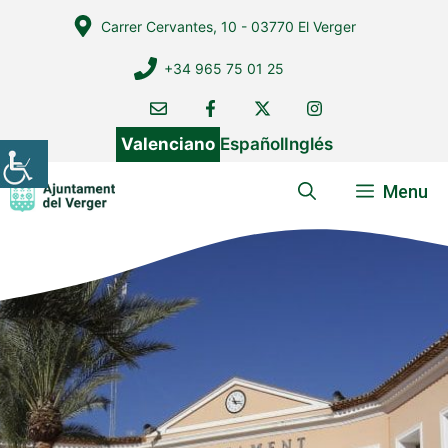
Vés
Carrer Cervantes, 10 - 03770 El Verger
al
contingut
+34 965 75 01 25
Valenciano
Español
Inglés
Menu