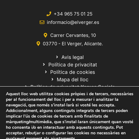
+34 965 75 01 25
informacio@elverger.es
Carrer Cervantes, 10
03770 - El Verger, Alicante.
Avis legal
Política de privacitat
Política de cookies
Mapa del lloc
Política de privacitat Xarxes Socials
Aquest lloc web utilitza cookies pròpies i de tercers, necessàries
per al funcionament del lloc i per a mesurar i analitzar la
navegació, que només s'instal·larà si vosté les accepta.
Addicionalment, alguns continguts integrats de tercers poden
implicar l'ús de cookies de tercers amb finalitats de
màrqueting/multimèdia, que s'instal·laran únicament quan vosté
ho consenta i/o en interactuar amb aquests continguts. Pot
© 2020 Web desarrollada por el Servicio de Informática de Diputación
acceptar, rebutjar o configurar les cookies no necessàries en
de Alicante
qualsevol moment als
ajustaments
.