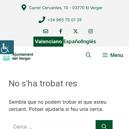
Vés
Carrer Cervantes, 10 - 03770 El Verger
al
contingut
+34 965 75 01 25
Valenciano
Español
Inglés
Menu
No s'ha trobat res
Sembla que no podem trobar el que esteu
cercant. Potser ajudaria si feu una cerca.
Cerca: