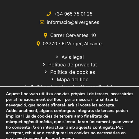
+34 965 75 01 25
informacio@elverger.es
Carrer Cervantes, 10
03770 - El Verger, Alicante.
Avis legal
Política de privacitat
Política de cookies
Mapa del lloc
Política de privacitat Xarxes Socials
Aquest lloc web utilitza cookies pròpies i de tercers, necessàries
per al funcionament del lloc i per a mesurar i analitzar la
navegació, que només s'instal·larà si vosté les accepta.
Addicionalment, alguns continguts integrats de tercers poden
implicar l'ús de cookies de tercers amb finalitats de
màrqueting/multimèdia, que s'instal·laran únicament quan vosté
ho consenta i/o en interactuar amb aquests continguts. Pot
© 2020 Web desarrollada por el Servicio de Informática de Diputación
acceptar, rebutjar o configurar les cookies no necessàries en
de Alicante
qualsevol moment als
ajustaments
.