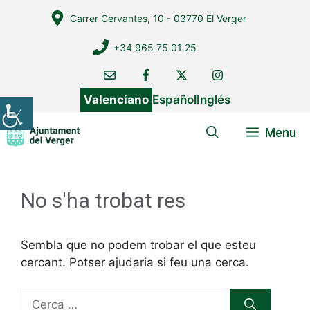
Vés
Carrer Cervantes, 10 - 03770 El Verger
al
contingut
+34 965 75 01 25
Valenciano
Español
Inglés
Menu
No s'ha trobat res
Sembla que no podem trobar el que esteu
cercant. Potser ajudaria si feu una cerca.
Cerca: