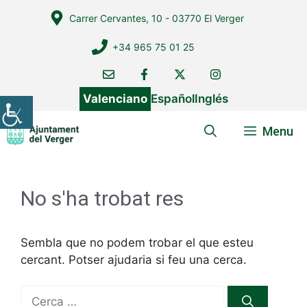
Vés
Carrer Cervantes, 10 - 03770 El Verger
al
contingut
+34 965 75 01 25
Valenciano
Español
Inglés
Menu
No s'ha trobat res
Sembla que no podem trobar el que esteu
cercant. Potser ajudaria si feu una cerca.
Cerca: