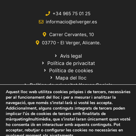
+34 965 75 01 25
informacio@elverger.es
Carrer Cervantes, 10
03770 - El Verger, Alicante.
Avis legal
Política de privacitat
Política de cookies
Mapa del lloc
Política de privacitat Xarxes Socials
Aquest lloc web utilitza cookies pròpies i de tercers, necessàries
per al funcionament del lloc i per a mesurar i analitzar la
navegació, que només s'instal·larà si vosté les accepta.
Addicionalment, alguns continguts integrats de tercers poden
implicar l'ús de cookies de tercers amb finalitats de
màrqueting/multimèdia, que s'instal·laran únicament quan vosté
ho consenta i/o en interactuar amb aquests continguts. Pot
© 2020 Web desarrollada por el Servicio de Informática de Diputación
acceptar, rebutjar o configurar les cookies no necessàries en
de Alicante
qualsevol moment als
ajustaments
.