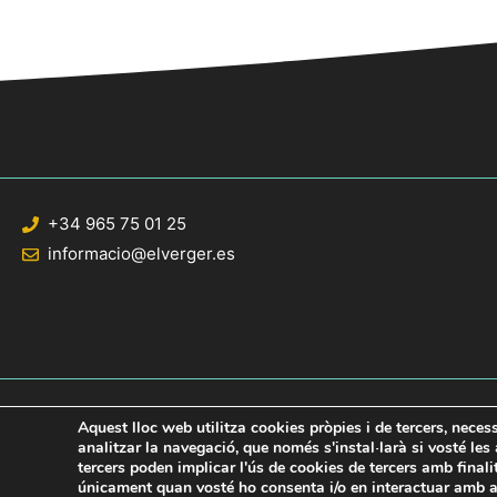
+34 965 75 01 25
informacio@elverger.es
Aquest lloc web utilitza cookies pròpies i de tercers, neces
analitzar la navegació, que només s'instal·larà si vosté le
tercers poden implicar l'ús de cookies de tercers amb final
© 2020 Web desarrollada por el Servicio de Informática de Diputación de Al
únicament quan vosté ho consenta i/o en interactuar amb aq