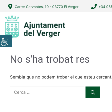
Vés
Carrer Cervantes, 10 - 03770 El Verger
+34 965
al
contingut
No s'ha trobat res
Sembla que no podem trobar el que esteu cercant. 
Cerca: