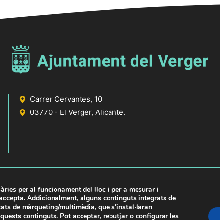
Carrer Cervantes, 10
03770 - El Verger, Alicante.
sàries per al funcionament del lloc i per a mesurar i
s accepta. Addicionalment, alguns continguts integrats de
itats de màrqueting/multimèdia, que s'instal·laran
icante
uests continguts. Pot acceptar, rebutjar o configurar les