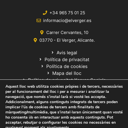
+34 965 75 01 25
informacio@elverger.es
Carrer Cervantes, 10
03770 - El Verger, Alicante.
Avis legal
Política de privacitat
Política de cookies
Mapa del lloc
Política de privacitat Xarxes Socials
Aquest lloc web utilitza cookies pròpies i de tercers, necessàries
per al funcionament del lloc i per a mesurar i analitzar la
navegació, que només s'instal·larà si vosté les accepta.
Addicionalment, alguns continguts integrats de tercers poden
implicar l'ús de cookies de tercers amb finalitats de
màrqueting/multimèdia, que s'instal·laran únicament quan vosté
ho consenta i/o en interactuar amb aquests continguts. Pot
© 2020 Web desarrollada por el Servicio de Informática de Diputación
acceptar, rebutjar o configurar les cookies no necessàries en
de Alicante
qualsevol moment als
ajustaments
.