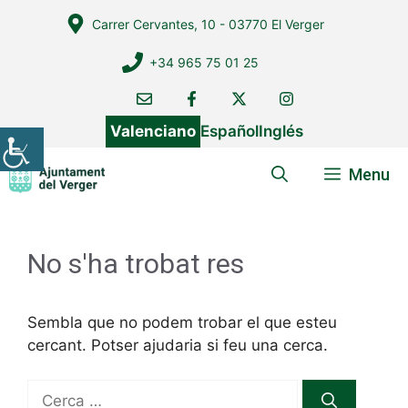
Vés
Carrer Cervantes, 10 - 03770 El Verger
al
contingut
+34 965 75 01 25
Valenciano
Español
Inglés
Menu
No s'ha trobat res
Sembla que no podem trobar el que esteu
cercant. Potser ajudaria si feu una cerca.
Cerca: