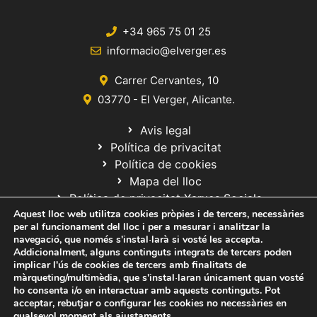
+34 965 75 01 25
informacio@elverger.es
Carrer Cervantes, 10
03770 - El Verger, Alicante.
Avis legal
Política de privacitat
Política de cookies
Mapa del lloc
Política de privacitat Xarxes Socials
Aquest lloc web utilitza cookies pròpies i de tercers, necessàries
per al funcionament del lloc i per a mesurar i analitzar la
navegació, que només s'instal·larà si vosté les accepta.
Addicionalment, alguns continguts integrats de tercers poden
implicar l'ús de cookies de tercers amb finalitats de
màrqueting/multimèdia, que s'instal·laran únicament quan vosté
ho consenta i/o en interactuar amb aquests continguts. Pot
© 2020 Web desarrollada por el Servicio de Informática de Diputación
acceptar, rebutjar o configurar les cookies no necessàries en
de Alicante
qualsevol moment als
ajustaments
.