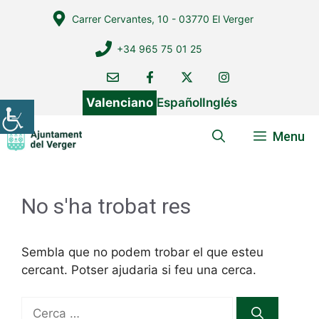
Vés
Carrer Cervantes, 10 - 03770 El Verger
al
contingut
+34 965 75 01 25
Valenciano
Español
Inglés
Menu
No s'ha trobat res
Sembla que no podem trobar el que esteu
cercant. Potser ajudaria si feu una cerca.
Cerca: