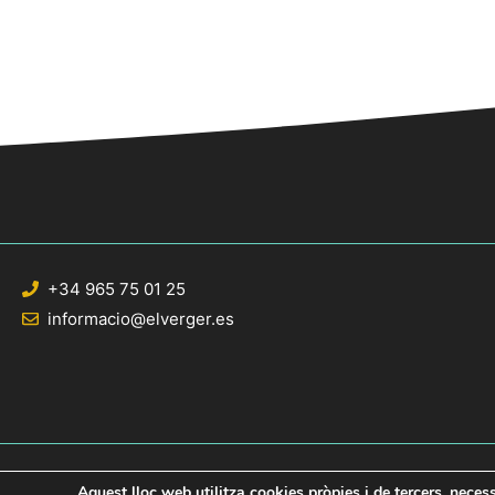
+34 965 75 01 25
informacio@elverger.es
Aquest lloc web utilitza cookies pròpies i de tercers, neces