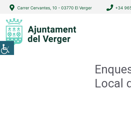
Vés
Carrer Cervantes, 10 - 03770 El Verger
+34 965
al
contingut
Enques
Local 