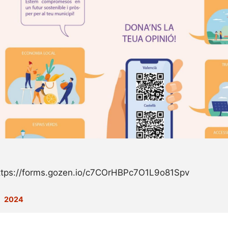
ttps://forms.gozen.io/c7COrHBPc7O1L9o81Spv
Categories
2024