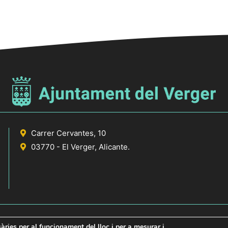
Carrer Cervantes, 10
03770 - El Verger, Alicante.
sàries per al funcionament del lloc i per a mesurar i