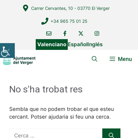
Vés
Carrer Cervantes, 10 - 03770 El Verger
al
contingut
+34 965 75 01 25
Valenciano
Español
Inglés
Menu
No s'ha trobat res
Sembla que no podem trobar el que esteu
cercant. Potser ajudaria si feu una cerca.
Cerca: