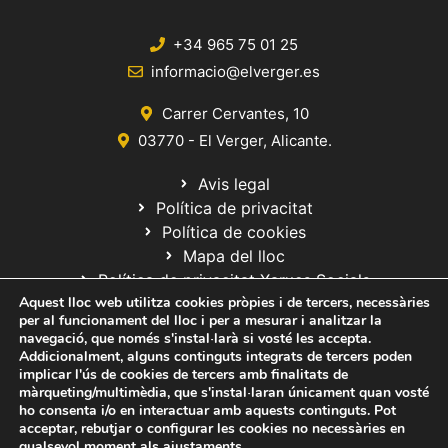
+34 965 75 01 25
informacio@elverger.es
Carrer Cervantes, 10
03770 - El Verger, Alicante.
Avis legal
Política de privacitat
Política de cookies
Mapa del lloc
Política de privacitat Xarxes Socials
Aquest lloc web utilitza cookies pròpies i de tercers, necessàries
per al funcionament del lloc i per a mesurar i analitzar la
navegació, que només s'instal·larà si vosté les accepta.
Addicionalment, alguns continguts integrats de tercers poden
implicar l'ús de cookies de tercers amb finalitats de
màrqueting/multimèdia, que s'instal·laran únicament quan vosté
ho consenta i/o en interactuar amb aquests continguts. Pot
© 2020 Web desarrollada por el Servicio de Informática de Diputación
acceptar, rebutjar o configurar les cookies no necessàries en
de Alicante
qualsevol moment als
ajustaments
.