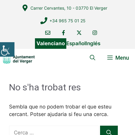
Vés
Carrer Cervantes, 10 - 03770 El Verger
al
contingut
+34 965 75 01 25
Valenciano
Español
Inglés
Menu
No s'ha trobat res
Sembla que no podem trobar el que esteu
cercant. Potser ajudaria si feu una cerca.
Cerca: