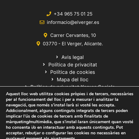
+34 965 75 01 25
informacio@elverger.es
Carrer Cervantes, 10
03770 - El Verger, Alicante.
Avis legal
Política de privacitat
Política de cookies
Mapa del lloc
Política de privacitat Xarxes Socials
Aquest lloc web utilitza cookies pròpies i de tercers, necessàries
per al funcionament del lloc i per a mesurar i analitzar la
navegació, que només s'instal·larà si vosté les accepta.
Addicionalment, alguns continguts integrats de tercers poden
implicar l'ús de cookies de tercers amb finalitats de
màrqueting/multimèdia, que s'instal·laran únicament quan vosté
ho consenta i/o en interactuar amb aquests continguts. Pot
© 2020 Web desarrollada por el Servicio de Informática de Diputación
acceptar, rebutjar o configurar les cookies no necessàries en
de Alicante
qualsevol moment als
ajustaments
.