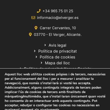
+34 965 75 01 25
informacio@elverger.es
Carrer Cervantes, 10
03770 - El Verger, Alicante.
Avis legal
Política de privacitat
Política de cookies
Mapa del lloc
Política de privacitat Xarxes Socials
Aquest lloc web utilitza cookies pròpies i de tercers, necessàries
per al funcionament del lloc i per a mesurar i analitzar la
navegació, que només s'instal·larà si vosté les accepta.
Addicionalment, alguns continguts integrats de tercers poden
implicar l'ús de cookies de tercers amb finalitats de
màrqueting/multimèdia, que s'instal·laran únicament quan vosté
ho consenta i/o en interactuar amb aquests continguts. Pot
© 2020 Web desarrollada por el Servicio de Informática de Diputación
acceptar, rebutjar o configurar les cookies no necessàries en
de Alicante
qualsevol moment als
ajustaments
.