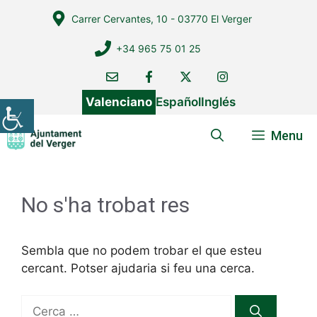
Vés
Carrer Cervantes, 10 - 03770 El Verger
al
contingut
+34 965 75 01 25
Valenciano
Español
Inglés
Menu
No s'ha trobat res
Sembla que no podem trobar el que esteu
cercant. Potser ajudaria si feu una cerca.
Cerca: