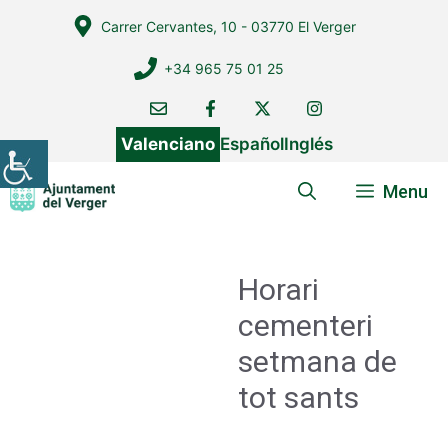
Vés
Carrer Cervantes, 10 - 03770 El Verger
al
contingut
+34 965 75 01 25
Valenciano
Español
Inglés
Menu
Horari
cementeri
setmana de
tot sants