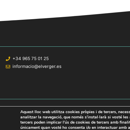
+34 965 75 01 25
informacio@elverger.es
Aquest lloc web utilitza cookies pròpies i de tercers, neces
analitzar la navegació, que només s'instal·larà si vosté le
tercers poden implicar l'ús de cookies de tercers amb final
© 2020 Web desarrollada por el Servicio de Informática de Diputación de Al
únicament quan vosté ho consenta i/o en interactuar amb aq