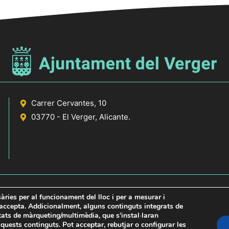
Carrer Cervantes, 10
03770 - El Verger, Alicante.
sàries per al funcionament del lloc i per a mesurar i
s accepta. Addicionalment, alguns continguts integrats de
itats de màrqueting/multimèdia, que s'instal·laran
icante
uests continguts. Pot acceptar, rebutjar o configurar les