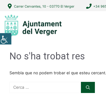
Vés
Carrer Cervantes, 10 - 03770 El Verger
+34 965
al
contingut
No s'ha trobat res
Sembla que no podem trobar el que esteu cercant. 
Cerca: