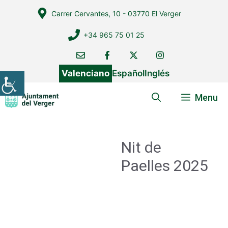
Vés
Carrer Cervantes, 10 - 03770 El Verger
al
contingut
+34 965 75 01 25
Valenciano
Español
Inglés
Menu
Nit de
Paelles 2025