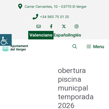
Vés
Carrer Cervantes, 10 - 03770 El Verger
al
contingut
+34 965 75 01 25
Valenciano
Español
Inglés
Menu
obertura
piscina
municpal
temporada
2026