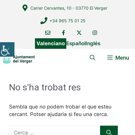
Vés
Carrer Cervantes, 10 - 03770 El Verger
al
contingut
+34 965 75 01 25
Valenciano
Español
Inglés
Menu
No s'ha trobat res
Sembla que no podem trobar el que esteu
cercant. Potser ajudaria si feu una cerca.
Cerca: