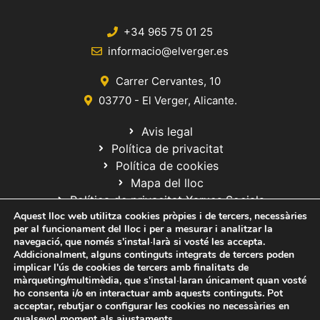
+34 965 75 01 25
informacio@elverger.es
Carrer Cervantes, 10
03770 - El Verger, Alicante.
Avis legal
Política de privacitat
Política de cookies
Mapa del lloc
Política de privacitat Xarxes Socials
Aquest lloc web utilitza cookies pròpies i de tercers, necessàries
per al funcionament del lloc i per a mesurar i analitzar la
navegació, que només s'instal·larà si vosté les accepta.
Addicionalment, alguns continguts integrats de tercers poden
implicar l'ús de cookies de tercers amb finalitats de
màrqueting/multimèdia, que s'instal·laran únicament quan vosté
ho consenta i/o en interactuar amb aquests continguts. Pot
© 2020 Web desarrollada por el Servicio de Informática de Diputación
acceptar, rebutjar o configurar les cookies no necessàries en
de Alicante
qualsevol moment als
ajustaments
.