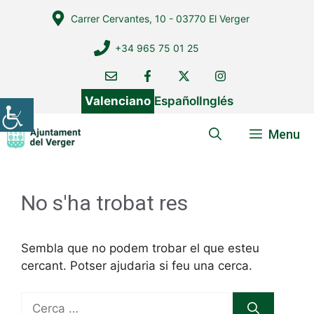
Vés
Carrer Cervantes, 10 - 03770 El Verger
al
contingut
+34 965 75 01 25
Valenciano
Español
Inglés
Menu
No s'ha trobat res
Sembla que no podem trobar el que esteu
cercant. Potser ajudaria si feu una cerca.
Cerca: