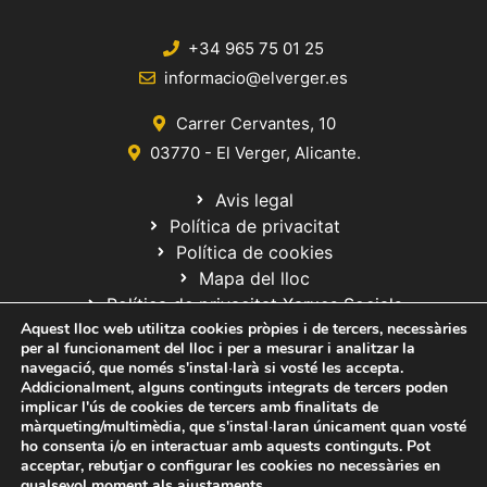
+34 965 75 01 25
informacio@elverger.es
Carrer Cervantes, 10
03770 - El Verger, Alicante.
Avis legal
Política de privacitat
Política de cookies
Mapa del lloc
Política de privacitat Xarxes Socials
Aquest lloc web utilitza cookies pròpies i de tercers, necessàries
per al funcionament del lloc i per a mesurar i analitzar la
navegació, que només s'instal·larà si vosté les accepta.
Addicionalment, alguns continguts integrats de tercers poden
implicar l'ús de cookies de tercers amb finalitats de
màrqueting/multimèdia, que s'instal·laran únicament quan vosté
ho consenta i/o en interactuar amb aquests continguts. Pot
© 2020 Web desarrollada por el Servicio de Informática de Diputación
acceptar, rebutjar o configurar les cookies no necessàries en
de Alicante
qualsevol moment als
ajustaments
.