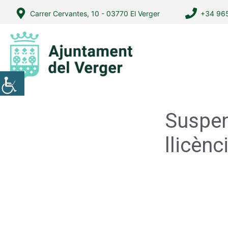
Vés
Carrer Cervantes, 10 - 03770 El Verger
+34 965
al
contingut
Suspen
llicèn