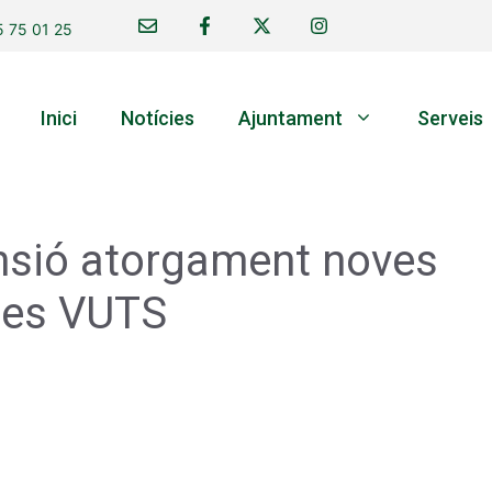
 75 01 25
Inici
Notícies
Ajuntament
Serveis
sió atorgament noves
cies VUTS