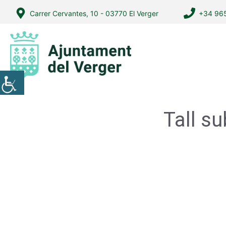
Vés
Carrer Cervantes, 10 - 03770 El Verger
+34 965
al
contingut
Tall s