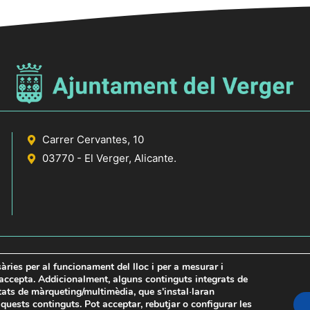
Carrer Cervantes, 10
03770 - El Verger, Alicante.
sàries per al funcionament del lloc i per a mesurar i
s accepta. Addicionalment, alguns continguts integrats de
itats de màrqueting/multimèdia, que s'instal·laran
icante
uests continguts. Pot acceptar, rebutjar o configurar les