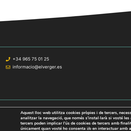
+34 965 75 01 25
informacio@elverger.es
Aquest lloc web utilitza cookies pròpies i de tercers, neces
analitzar la navegació, que només s'instal·larà si vosté le
tercers poden implicar l'ús de cookies de tercers amb final
© 2020 Web desarrollada por el Servicio de Informática de Diputación de Al
únicament quan vosté ho consenta i/o en interactuar amb aq