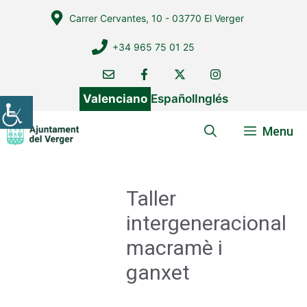
Vés
Carrer Cervantes, 10 - 03770 El Verger
al
contingut
+34 965 75 01 25
Valenciano
Español
Inglés
Menu
Taller
intergeneracional
macramè i
ganxet