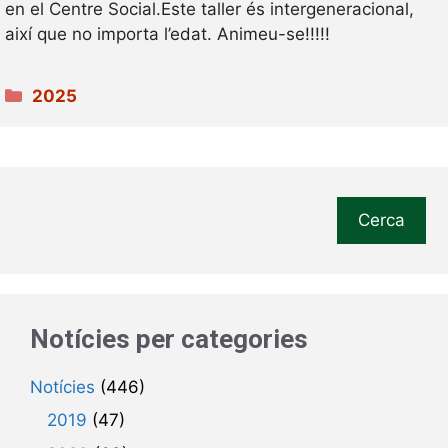
en el Centre Social.Este taller és intergeneracional,
així que no importa l’edat. Animeu-se!!!!!
Categories
2025
Cerca
Notícies per categories
Notícies
(446)
2019
(47)