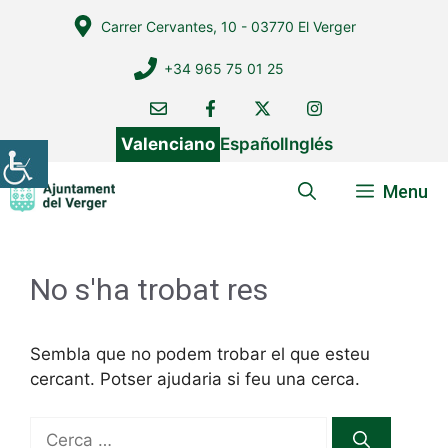
Vés
Carrer Cervantes, 10 - 03770 El Verger
al
contingut
+34 965 75 01 25
Valenciano
Español
Inglés
Menu
No s'ha trobat res
Sembla que no podem trobar el que esteu
cercant. Potser ajudaria si feu una cerca.
Cerca: