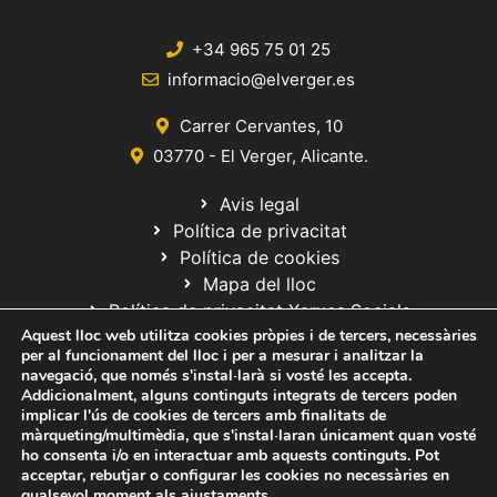
+34 965 75 01 25
informacio@elverger.es
Carrer Cervantes, 10
03770 - El Verger, Alicante.
Avis legal
Política de privacitat
Política de cookies
Mapa del lloc
Política de privacitat Xarxes Socials
Aquest lloc web utilitza cookies pròpies i de tercers, necessàries
per al funcionament del lloc i per a mesurar i analitzar la
navegació, que només s'instal·larà si vosté les accepta.
Addicionalment, alguns continguts integrats de tercers poden
implicar l'ús de cookies de tercers amb finalitats de
màrqueting/multimèdia, que s'instal·laran únicament quan vosté
ho consenta i/o en interactuar amb aquests continguts. Pot
© 2020 Web desarrollada por el Servicio de Informática de Diputación
acceptar, rebutjar o configurar les cookies no necessàries en
de Alicante
qualsevol moment als
ajustaments
.