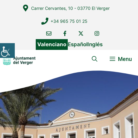
Vés
Carrer Cervantes, 10 - 03770 El Verger
al
contingut
+34 965 75 01 25
Valenciano
Español
Inglés
Menu